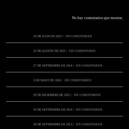
No hay comentarios que mostrar.
20 DE JULIO DE 2022
/
SIN COMENTARIOS
23 DE AGOSTO DE 2015
/
SIN COMENTARIOS
27 DE SEPTIEMBRE DE 2018
/
SIN COMENTARIOS
5 DE MAYO DE 2018
/
SIN COMENTARIOS
29 DE DICIEMBRE DE 2015
/
SIN COMENTARIOS
30 DE SEPTIEMBRE DE 2020
/
SIN COMENTARIOS
28 DE SEPTIEMBRE DE 2013
/
SIN COMENTARIOS