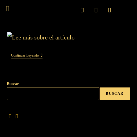
Continuar Leyendo
Buscar
BUSCAR