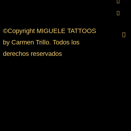
©Copyright MIGUELE TATTOOS
by Carmen Trillo. Todos los
derechos reservados