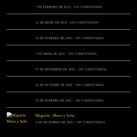
7 DE FEBRERO DE 2015
/
SIN COMENTARIOS
12 DE ABRIL DE 2018
/
SIN COMENTARIOS
16 DE FEBRERO DE 2019
/
SIN COMENTARIOS
1 DE ABRIL DE 2015
/
SIN COMENTARIOS
27 DE DICIEMBRE DE 2018
/
SIN COMENTARIOS
22 DE OCTUBRE DE 2018
/
SIN COMENTARIOS
13 DE FEBRERO DE 2015
/
SIN COMENTARIOS
Miguele, Muro y Selu
4 DE DICIEMBRE DE 2022
/
SIN COMENTARIOS