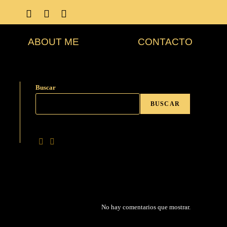
ABOUT ME
CONTACTO
Buscar
BUSCAR
No hay comentarios que mostrar.