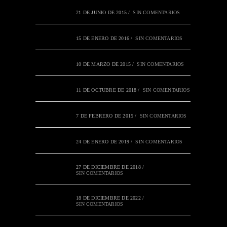
21 DE JUNIO DE 2015
/
SIN COMENTARIOS
15 DE ENERO DE 2016
/
SIN COMENTARIOS
10 DE MARZO DE 2015
/
SIN COMENTARIOS
11 DE OCTUBRE DE 2018
/
SIN COMENTARIOS
7 DE FEBRERO DE 2015
/
SIN COMENTARIOS
24 DE ENERO DE 2019
/
SIN COMENTARIOS
27 DE DICIEMBRE DE 2018
/
SIN COMENTARIOS
18 DE DICIEMBRE DE 2022
/
SIN COMENTARIOS