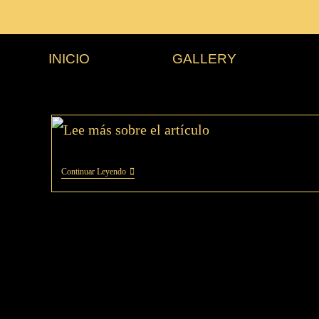
INICIO
GALLERY
Continuar Leyendo