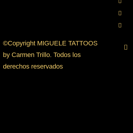
©Copyright MIGUELE TATTOOS
by Carmen Trillo. Todos los
derechos reservados