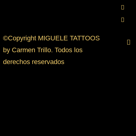
©Copyright MIGUELE TATTOOS
by Carmen Trillo. Todos los
derechos reservados