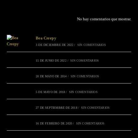
No hay comentarios que mostrar.
Bea Creepy
3 DE DICIEMBRE DE 2022
/
SIN COMENTARIOS
15 DE JUNIO DE 2022
/
SIN COMENTARIOS
20 DE MAYO DE 2014
/
SIN COMENTARIOS
5 DE MAYO DE 2018
/
SIN COMENTARIOS
27 DE SEPTIEMBRE DE 2018
/
SIN COMENTARIOS
16 DE FEBRERO DE 2020
/
SIN COMENTARIOS