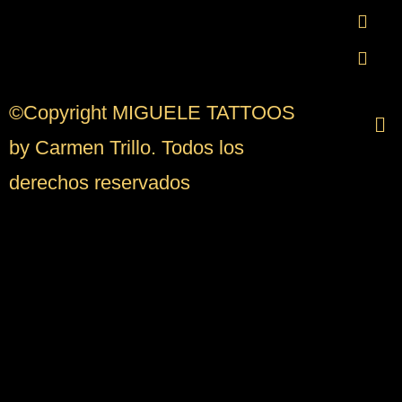
©Copyright MIGUELE TATTOOS
by Carmen Trillo. Todos los
derechos reservados