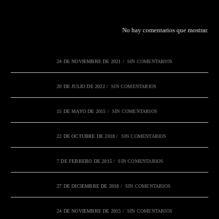
No hay comentarios que mostrar.
24 DE NOVIEMBRE DE 2021
/
SIN COMENTARIOS
20 DE JULIO DE 2022
/
SIN COMENTARIOS
15 DE MAYO DE 2015
/
SIN COMENTARIOS
22 DE OCTUBRE DE 2018
/
SIN COMENTARIOS
7 DE FEBRERO DE 2015
/
SIN COMENTARIOS
27 DE DICIEMBRE DE 2018
/
SIN COMENTARIOS
24 DE NOVIEMBRE DE 2015
/
SIN COMENTARIOS