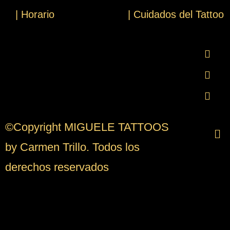
| Horario
| Cuidados del Tattoo
©Copyright MIGUELE TATTOOS
by Carmen Trillo. Todos los
derechos reservados