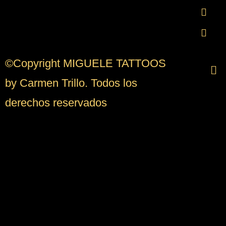
©Copyright MIGUELE TATTOOS
by Carmen Trillo. Todos los
derechos reservados