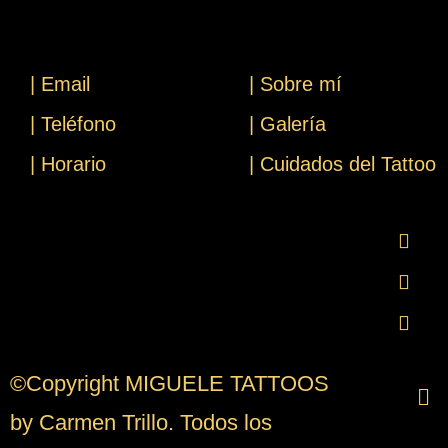
| Email
| Sobre mí
| Teléfono
| Galería
| Horario
| Cuidados del Tattoo
©Copyright MIGUELE TATTOOS
by Carmen Trillo. Todos los