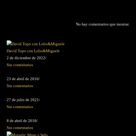
No hay comentarios que mostrar.
David Topo con Lelio&Miguele
2 de diciembre de 2022
/
Sin comentarios
23 de abril de 2016
/
Sin comentarios
27 de julio de 2021
/
Sin comentarios
8 de abril de 2018
/
Sin comentarios