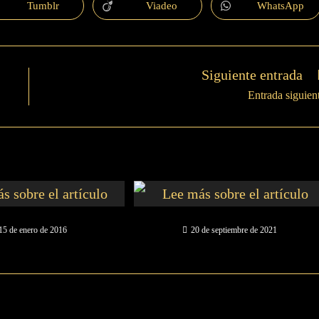
Tumblr
Viadeo
WhatsApp
Siguiente entrada
Entrada siguien
15 de enero de 2016
20 de septiembre de 2021