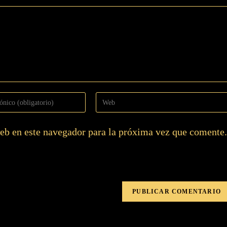
eb en este navegador para la próxima vez que comente.