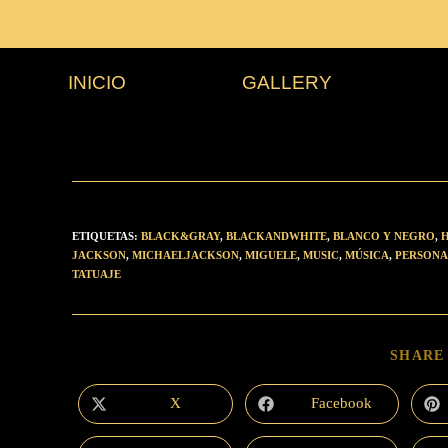
INICIO
GALLERY
ETIQUETAS
:
BLACK&GRAY
,
BLACKANDWHITE
,
BLANCO Y NEGRO
,
JACKSON
,
MICHAELJACKSON
,
MIGUELE
,
MUSIC
,
MÚSICA
,
PERSONA
TATUAJE
SHARE
X
Facebook