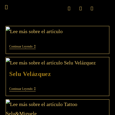
Continuar Leyendo
Selu Velázquez
Continuar Leyendo