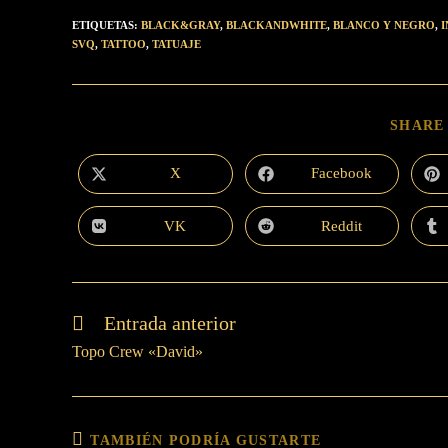
ETIQUETAS
:
BLACK&GRAY
,
BLACKANDWHITE
,
BLANCO Y NEGRO
,
I
SVQ
,
TATTOO
,
TATUAJE
SHARE
X
Facebook
VK
Reddit
Entrada anterior
Topo Crew «David»
TAMBIÉN PODRÍA GUSTARTE