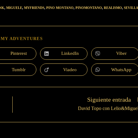
NK
,
MIGUELE
,
MYFRIENDS
,
PINO MONTANO
,
PINOMONTANO
,
REALISMO
,
SEVILL
 MY ADVENTURES
Pinterest
LinkedIn
Viber
Tumblr
Viadeo
WhatsApp
Siguiente entrada
David Topo con Lelio&Migue