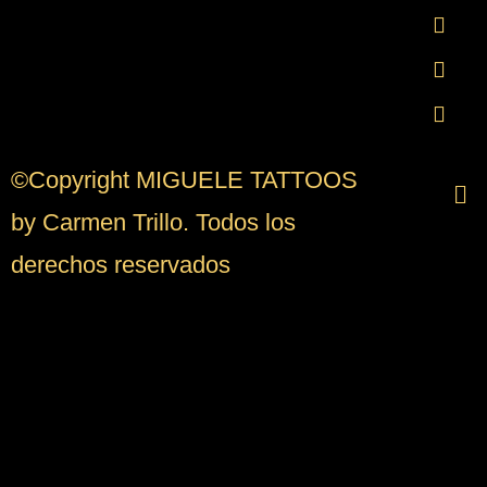
©Copyright MIGUELE TATTOOS
by Carmen Trillo. Todos los
derechos reservados