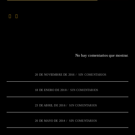
No hay comentarios que mostrar.
20 DE NOVIEMBRE DE 2016
/
SIN COMENTARIOS
18 DE ENERO DE 2018
/
SIN COMENTARIOS
23 DE ABRIL DE 2016
/
SIN COMENTARIOS
20 DE MAYO DE 2014
/
SIN COMENTARIOS