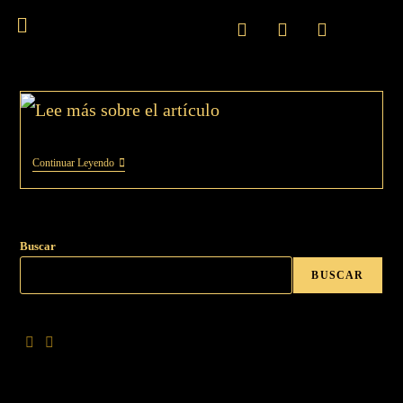
Continuar Leyendo
Buscar
BUSCAR