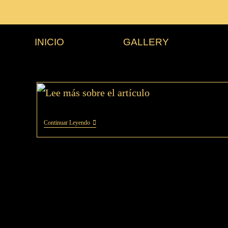
INICIO
GALLERY
Continuar Leyendo