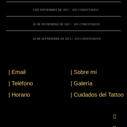
9 DE NOVIEMBRE DE 2017
/
SIN COMENTARIOS
20 DE NOVIEMBRE DE 2021
/
SIN COMENTARIOS
28 DE SEPTIEMBRE DE 2013
/
SIN COMENTARIOS
| Email
| Sobre mí
| Teléfono
| Galería
| Horario
| Cuidados del Tattoo