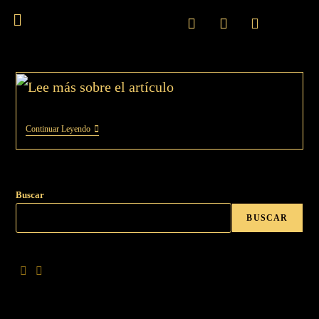
Continuar Leyendo
Buscar
BUSCAR