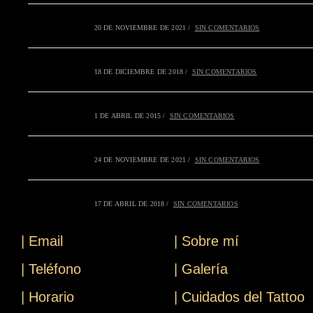
20 DE NOVIEMBRE DE 2021
/
SIN COMENTARIOS
18 DE DICIEMBRE DE 2018
/
SIN COMENTARIOS
1 DE ABRIL DE 2015
/
SIN COMENTARIOS
24 DE NOVIEMBRE DE 2021
/
SIN COMENTARIOS
17 DE ABRIL DE 2018
/
SIN COMENTARIOS
| Email
| Sobre mí
| Teléfono
| Galería
| Horario
| Cuidados del Tattoo